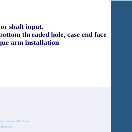
or shaft input.
 bottom threaded hole, case end face
rque arm installation
ming systems - RP Series
- RD Series