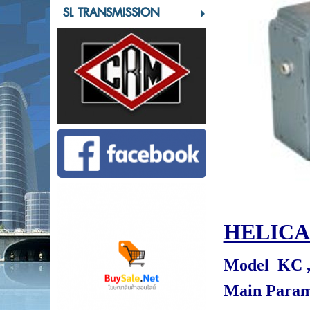
SL TRANSMISSION
HELIC
Model KC 
Main Param