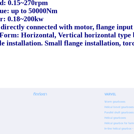
ed: 0.15~270rpm
que: up to 50000Nm
r: 0.18~200kw
directly connected with motor, flange input 
 Form: Horizontal, Vertical horizontal type
e installation. Small flange installation, to
ติดต่อเรา
VARVEL
Worm gearboxes
Helical bevel gearboxes
Parallel shaft gearboxes
Helical gearboxes
Helical gearbox for far
In-line helical gearbox 